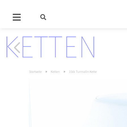
»
»
Startseite
Ketten
1Stk Turmalin Kette