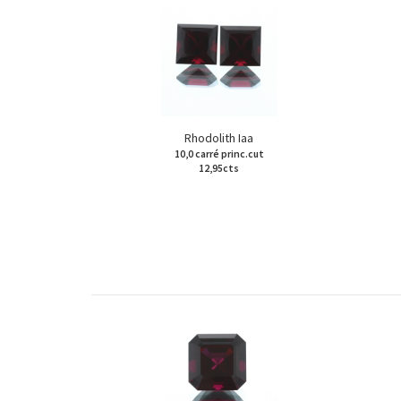
Rhodolith Iaa
10,0 carré princ.cut
12,95cts