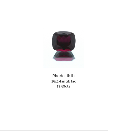
Rhodolith Ib
16x14 antik fac
18,69cts