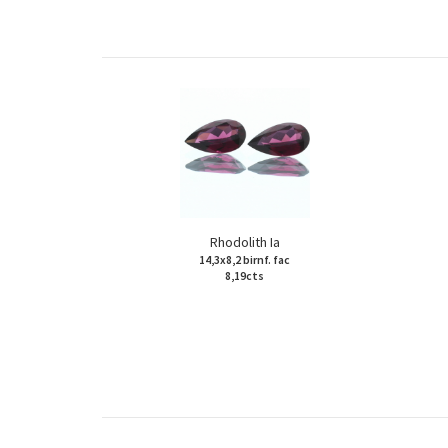
Rhodolith Ia
14,3x8,2 birnf. fac
8,19cts