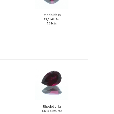
Rhodolith Ib
12,0 trill. fac
7,39cts
Rhodolith Ia
14x10 birnf. fac