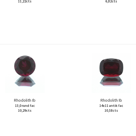
11,22cts
6,82cts
Rhodolith Ib
Rhodolith Ib
13,0 rund fac
14x11 antik fac
10,29cts
10,58cts