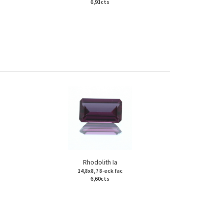
6,91cts
Rhodolith Ia
14,8x8,7 8-eck fac
6,60cts