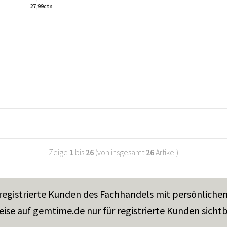
27,99cts
Zeige
1
bis
26
(von insgesamt
26
Artikel)
 registrierte Kunden des Fachhandels mit persönliche
eise auf gemtime.de nur für registrierte Kunden sichtb