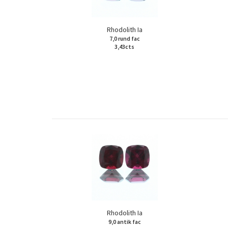
Rhodolith Ia
7,0 rund fac
3,43cts
Rhodolith Ia
9,0 antik fac