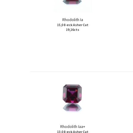
Rhodolith Ia
15,0 8-eck Asher Cut
19,16cts
Rhodolith Iaa+
13,0 8-eck Asher Cut