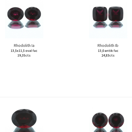
Rhodolith Ia
Rhodolith Ib
13,5x11,5 oval fac
13,0 antik fac
19,35cts
24,83cts