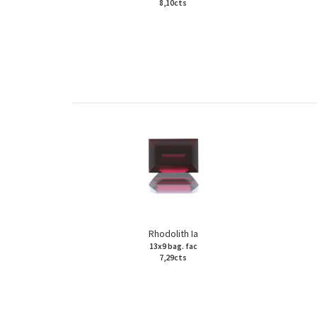
8,10cts
Rhodolith Ia
13x9 bag. fac
7,29cts