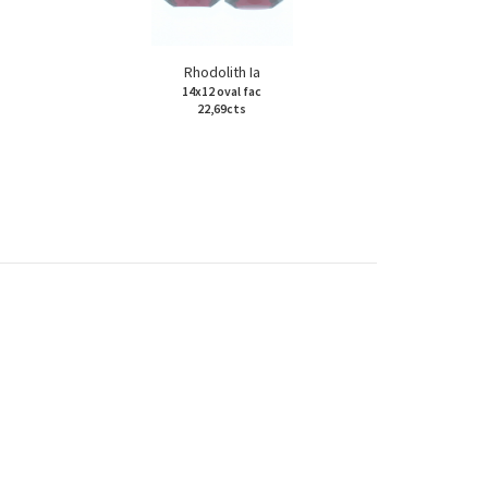
Rhodolith Ia
14x12 oval fac
22,69cts