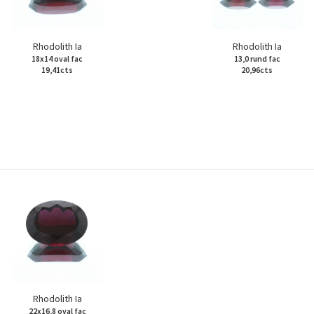
Rhodolith Ia
Rhodolith Ia
18x14 oval fac
13,0 rund fac
19,41cts
20,96cts
Rhodolith Ia
22x16,8 oval fac