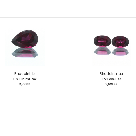
Rhodolith Ia
Rhodolith Iaa
16x11 birnf. fac
12x8 oval fac
9,09cts
9,09cts