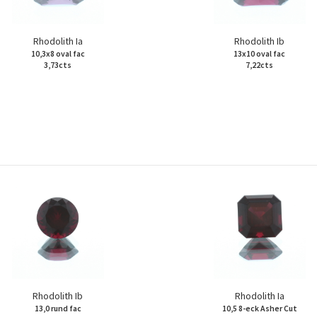
Rhodolith Ia
Rhodolith Ib
10,3x8 oval fac
13x10 oval fac
3,73cts
7,22cts
Rhodolith Ib
Rhodolith Ia
13,0 rund fac
10,5 8-eck Asher Cut