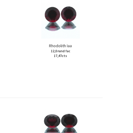
Rhodolith Iaa
12,0 rund fac
17,47cts