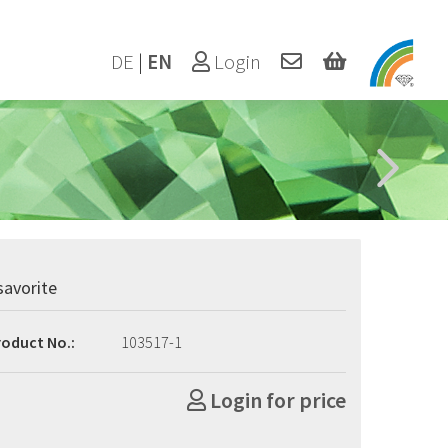
DE
|
EN
Login
savorite
roduct No.:
103517-1
Login for price