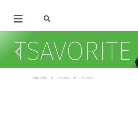
»
»
Main page
Tsavorite
Tsavorite