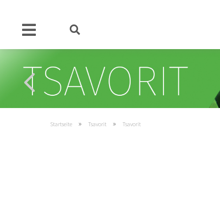
»
»
Startseite
Tsavorit
Tsavorit