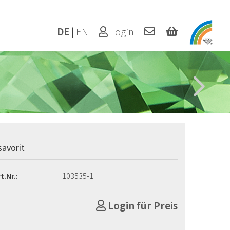
DE
|
EN
Login
savorit
t.Nr.:
103535-1
Login für Preis