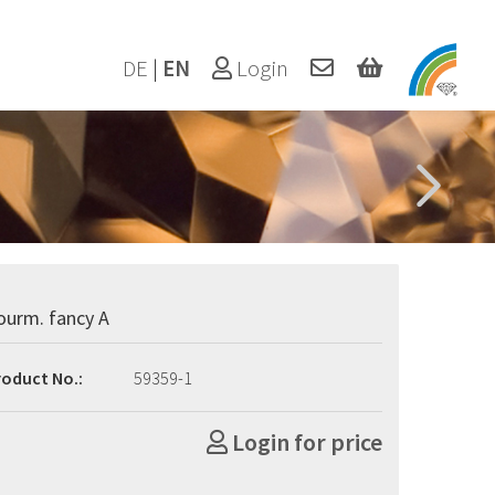
DE
|
EN
Login
ourm. fancy A
roduct No.:
59359-1
Login for price