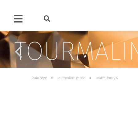
»
»
Main page
Tourmaline, mixed
Tourm. fancy A