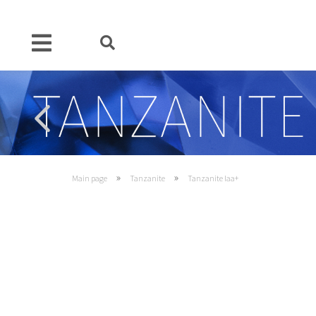
»
»
Main page
Tanzanite
Tanzanite Iaa+