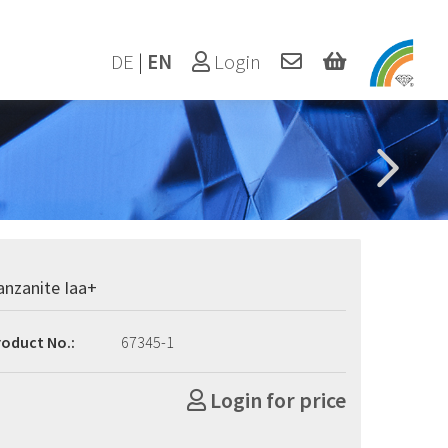
DE
|
EN
Login
anzanite Iaa+
roduct No.:
67345-1
Login for price