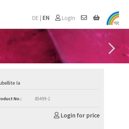
DE
|
EN
Login
ubellite Ia
roduct No.:
85499-1
Login for price