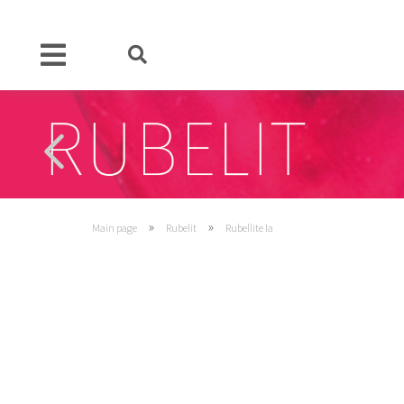
»
»
Main page
Rubelit
Rubellite Ia