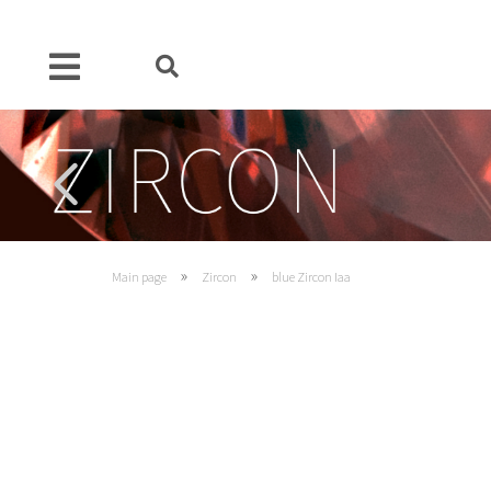
»
»
Main page
Zircon
blue Zircon Iaa