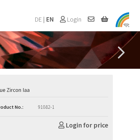
DE
|
EN
Login
lue Zircon Iaa
roduct No.:
91082-1
Login for price