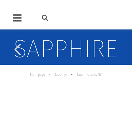
»
»
Main page
Sapphire
Sapphire fancy (h)