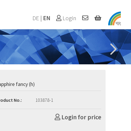
DE
|
EN
Login
apphire fancy (h)
roduct No.:
103878-1
Login for price