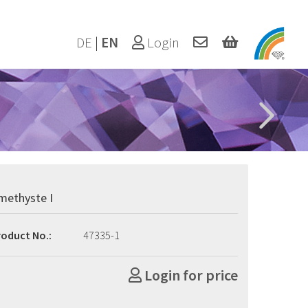
DE
|
EN
Login
methyste I
roduct No.:
47335-1
Login for price