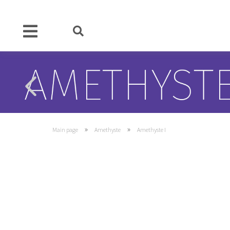
»
»
Main page
Amethyste
Amethyste I