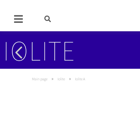
»
»
Main page
Iolite
Iolite A