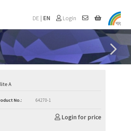
DE
|
EN
Login
lite A
roduct No.:
64270-1
Login for price