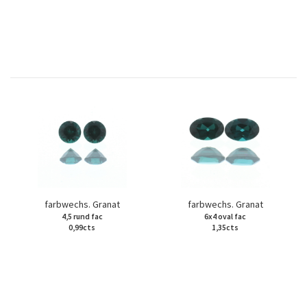
farbwechs. Granat
farbwechs. Granat
4,5 rund fac
6x4 oval fac
0,99cts
1,35cts