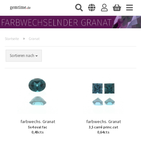
»
Startseite
Granat
Sortieren nach
farbwechs. Granat
farbwechs. Granat
5x4 oval fac
3,5 carré princ.cut
0,48cts
0,64cts