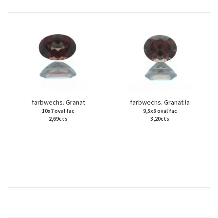
farbwechs. Granat
farbwechs. Granat Ia
10x7 oval fac
9,5x8 oval fac
2,69cts
3,20cts