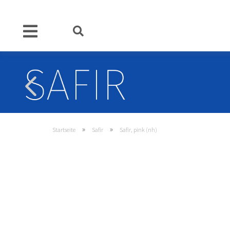
»
»
Startseite
Safir
Safir, pink (nh)