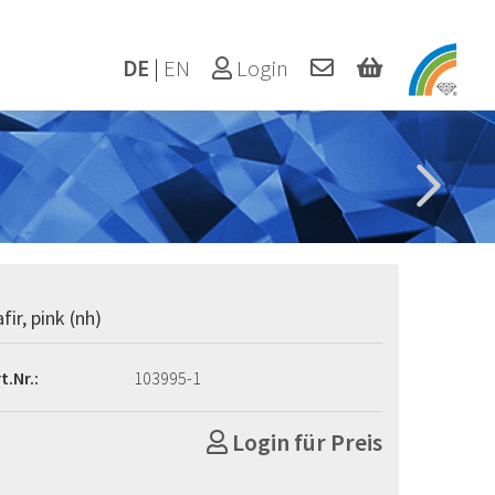
DE
|
EN
Login
fir, pink (nh)
t.Nr.:
103995-1
Login für Preis