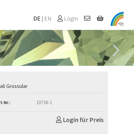
DE
|
EN
Login
ali Grossular
t.Nr.:
10736-1
Login für Preis