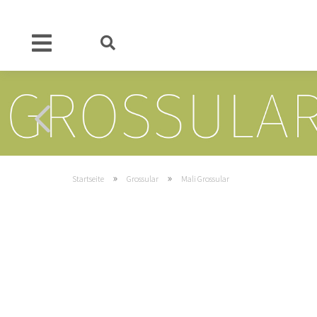
»
»
Startseite
Grossular
Mali Grossular