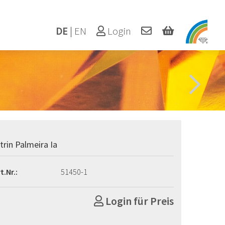
DE
|
EN
Login
itrin Palmeira Ia
t.Nr.:
51450-1
Login für Preis