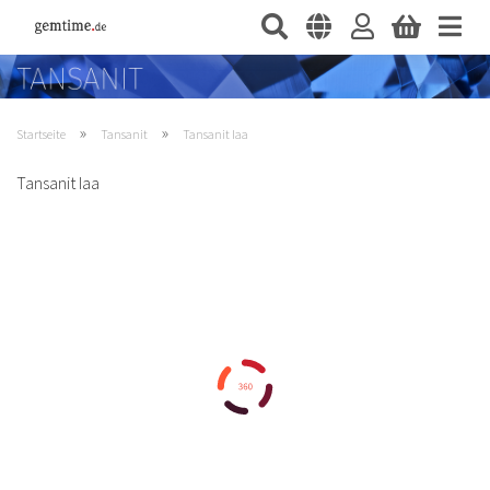
»
»
Startseite
Tansanit
Tansanit Iaa
Tansanit Iaa