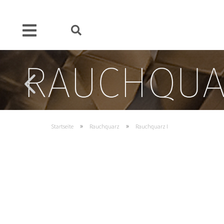
»
»
Startseite
Rauchquarz
Rauchquarz I