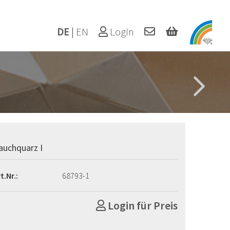
DE
|
EN
Login
auchquarz I
t.Nr.:
68793-1
Login für Preis