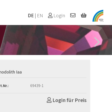
DE
|
EN
Login
hodolith Iaa
t.Nr.:
69439-1
Login für Preis