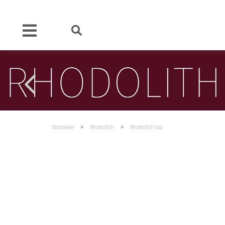
»
»
Startseite
Rhodolith
Rhodolith Iaa