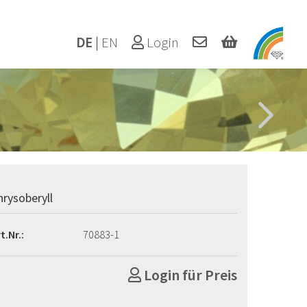
DE
|
EN
Login
hrysoberyll
t.Nr.:
70883-1
Login für Preis