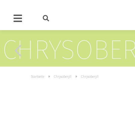
»
»
Startseite
Chrysoberyll
Chrysoberyll