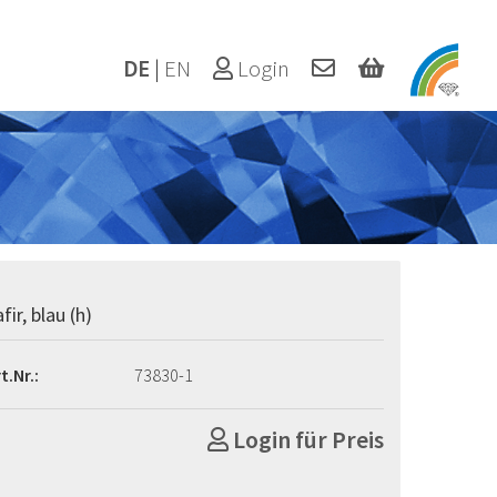
DE
|
EN
Login
fir, blau (h)
t.Nr.:
73830-1
Login für Preis