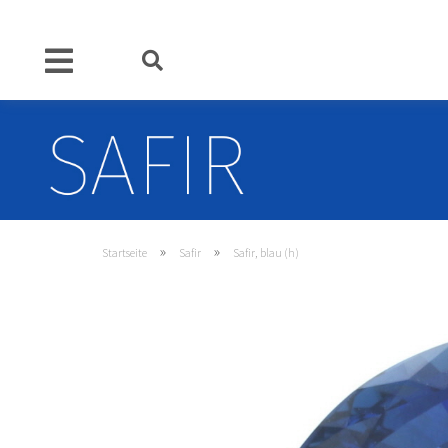
»
»
Startseite
Safir
Safir, blau (h)