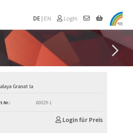
DE
|
EN
Login
alaya Granat Ia
t.Nr.:
80029-1
Login für Preis