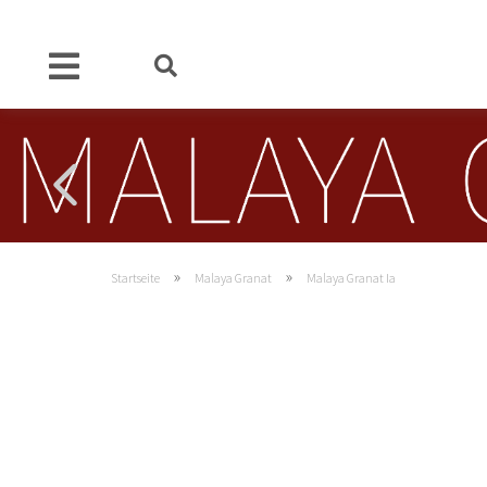
»
»
Startseite
Malaya Granat
Malaya Granat Ia