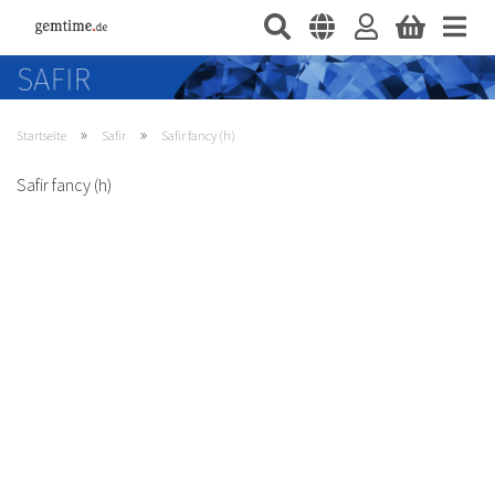
»
»
Startseite
Safir
Safir fancy (h)
Safir fancy (h)