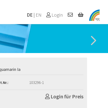
DE
|
EN
Login
quamarin Ia
t.Nr.:
103296-1
Login für Preis