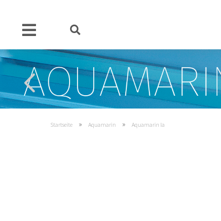
»
»
Startseite
Aquamarin
Aquamarin Ia