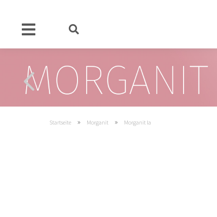
»
»
Startseite
Morganit
Morganit Ia