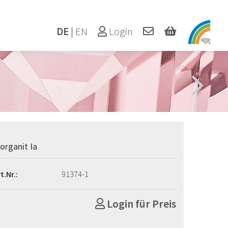
DE
|
EN
Login
organit Ia
t.Nr.:
91374-1
Login für Preis