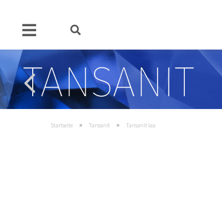
»
»
Startseite
Tansanit
Tansanit Iaa