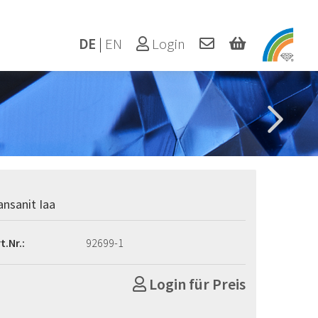
DE
|
EN
Login
ansanit Iaa
t.Nr.:
92699-1
Login für Preis