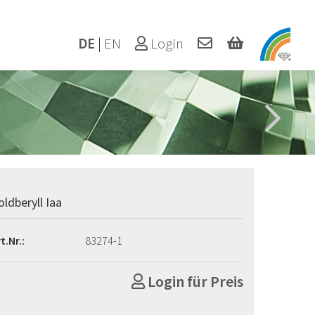
DE
|
EN
Login
oldberyll Iaa
t.Nr.:
83274-1
Login für Preis