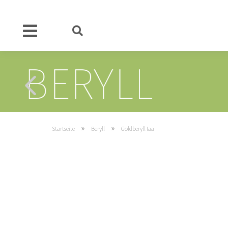
»
»
Startseite
Beryll
Goldberyll Iaa